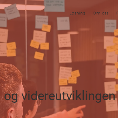
Løsning
Om oss
 og videreutviklingen