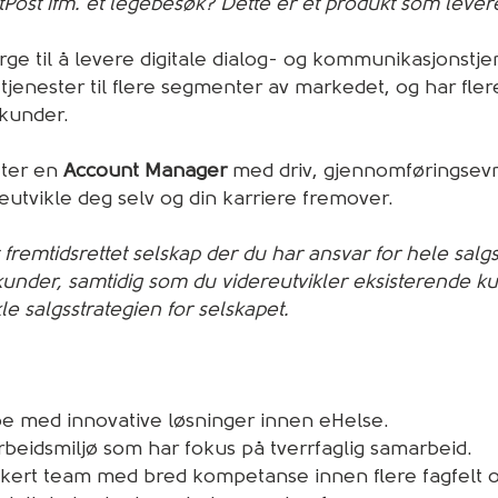
tPost ifm. et legebesøk? Dette er et produkt som lever
Norge til å levere digitale dialog- og kommunikasjonstj
g tjenester til flere segmenter av markedet, og har fle
 kunder.
tter en
Account Manager
med driv, gjennomføringsevn
eutvikle deg selv og din karriere fremover.
 fremtidsrettet selskap der du har ansvar for hele salgsp
kunder, samtidig som du videreutvikler eksisterende
le salgsstrategien for selskapet.
be med innovative løsninger innen eHelse.
beidsmiljø som har fokus på tverrfaglig samarbeid.
ikert team med bred kompetanse innen flere fagfelt