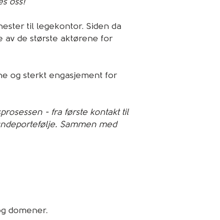
es oss!
enester til legekontor. Siden da
re av de største aktørene for
e og sterkt engasjement for
rosessen - fra første kontakt til
 kundeportefølje. Sammen med
 og domener.