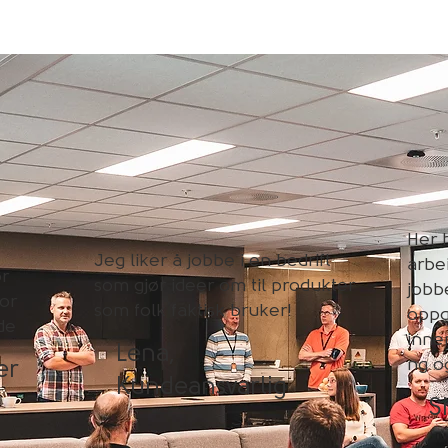
Her h
Jeg liker å jobbe i en bedrift
arbe
ør
som gjør ideer om til produkter
jobb
for
som folk faktisk bruker!
oppg
nde
inne
Lena,
ng og
er
Kundeansvarlig
S