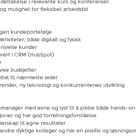
g deltakelse i relevante kurs og konferanser.
g mulighet for fleksibel arbeidstid
egen kundeportefølje
iviteter, både digitalt og fysisk
nsielle kunder
urert i CRM (HubSpot)
r
ise budsjetter
ltat til nærmeste leder
render, ny teknologi og konkurrentenes utvikling
 manager med evne og lyst til å jobbe både hands-on 
joner og har god forretningsforståelse
erskap til egne resultater
andre dyktige kolleger og har en positiv og løsningsori