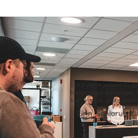
Det å vite at jobben du gj
faktisk utgjør en forskjell 
folk – det er utrolig give
Eirin, Seniorutvikl