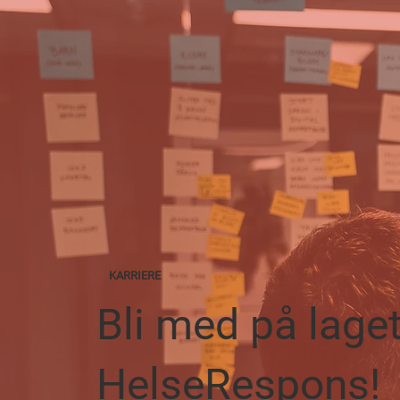
KARRIERE
Bli med på laget
HelseRespons!