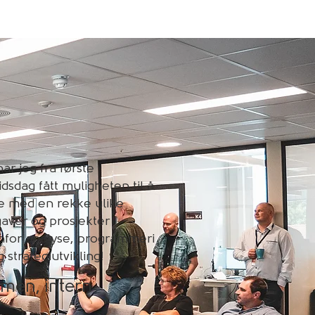
ar jeg fra første
idsdag fått muligheten til å
e med en rekke ulike
aver og prosjekter
nfor analyse, programmeri
 strategiutvikling!
imen, intern